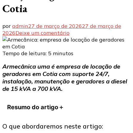
Cotia
por
admin
27 de março de 2026
27 de março de
em
2026
Deixe um comentário
Armecânica:
empresa
de
Tempo de leitura:
5
minutos
locação
Armecânica uma é empresa de locação de
de
geradores em Cotia com suporte 24/7,
geradores
em
instalação, manutenção e geradores a diesel
Cotia
de 15 kVA a 700 kVA.
Resumo do artigo
＋
O que abordaremos neste artigo: