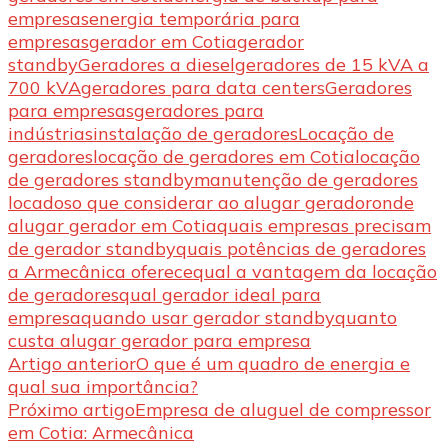
empresas
energia temporária para
empresas
gerador em Cotia
gerador
standby
Geradores a diesel
geradores de 15 kVA a
700 kVA
geradores para data centers
Geradores
para empresas
geradores para
indústrias
instalação de geradores
Locação de
geradores
locação de geradores em Cotia
locação
de geradores standby
manutenção de geradores
locados
o que considerar ao alugar gerador
onde
alugar gerador em Cotia
quais empresas precisam
de gerador standby
quais potências de geradores
a Armecânica oferece
qual a vantagem da locação
de geradores
qual gerador ideal para
empresa
quando usar gerador standby
quanto
custa alugar gerador para empresa
Navegação
Artigo anterior
O que é um quadro de energia e
qual sua importância?
de
Próximo artigo
Empresa de aluguel de compressor
post
em Cotia: Armecânica