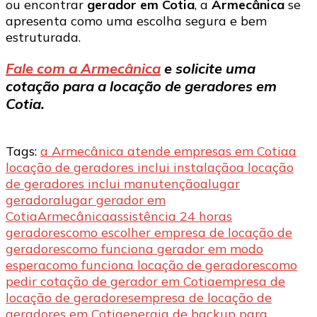
ou encontrar
gerador em Cotia
, a
Armecânica
se
apresenta como uma escolha segura e bem
estruturada.
Fale com a Armecânica
e solicite uma
cotação para a locação de geradores em
Cotia.
Tags:
a Armecânica atende empresas em Cotia
a
locação de geradores inclui instalação
a locação
de geradores inclui manutenção
alugar
gerador
alugar gerador em
Cotia
Armecânica
assistência 24 horas
geradores
como escolher empresa de locação de
geradores
como funciona gerador em modo
espera
como funciona locação de geradores
como
pedir cotação de gerador em Cotia
empresa de
locação de geradores
empresa de locação de
geradores em Cotia
energia de backup para