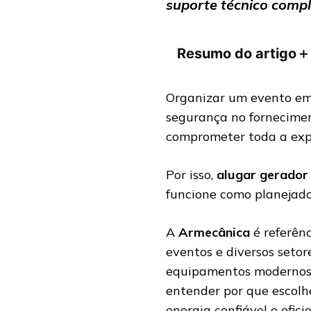
suporte técnico compl
Resumo do artigo
＋
Organizar um evento em 
segurança no fornecimen
comprometer toda a expe
Por isso,
alugar gerador
funcione como planejado
A
Armecânica
é referên
eventos e diversos setor
equipamentos modernos e
entender por que escolh
energia confiável e efici