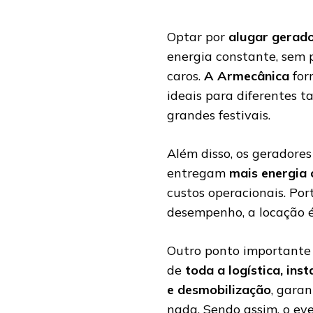
Optar por
alugar gerad
energia constante, sem 
caros.
A Armecânica
for
ideais para diferentes t
grandes festivais.
Além disso, os geradores
entregam
mais energia
custos operacionais. Por
desempenho, a locação é
Outro ponto importante 
de
toda a logística, in
e desmobilização
, gara
nada. Sendo assim, o ev