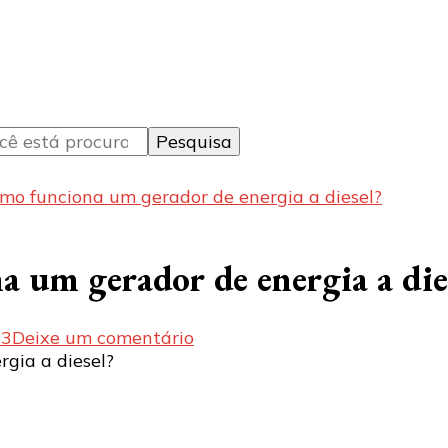
mo funciona um gerador de energia a diesel?
 um gerador de energia a die
em
23
Deixe um comentário
Quanto
custa
e
como