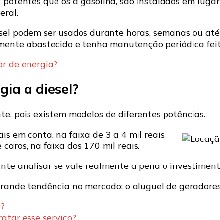
 potentes que os a gasolina, são instalados em lugar
eral.
el podem ser usados durante horas, semanas ou até q
amente abastecido e tenha manutenção periódica feit
r de energia?
ia a diesel?
e, pois existem modelos de diferentes potências.
 em conta, na faixa de 3 a 4 mil reais,
caros, na faixa dos 170 mil reais.
tante analisar se vale realmente a pena o investimen
grande tendência no mercado: o aluguel de geradores
r?
atar esse serviço?