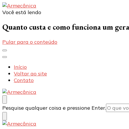
Você está lendo
Armecânica
Blog
Quanto custa e como funciona um gerad
Pular para o conteúdo
Início
Voltar ao site
Contato
Armecânica
Blog
Procurando
Pesquise qualquer coisa e pressione Enter.
algo?