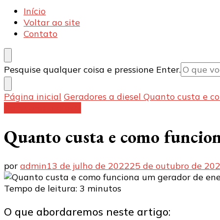
Armecânica
Blog
Início
Voltar ao site
Contato
Procurando
Pesquise qualquer coisa e pressione Enter.
algo?
Página inicial
Geradores a diesel
Quanto custa e co
Geradores a diesel
Quanto custa e como funciona
por
admin
13 de julho de 2022
25 de outubro de 20
Tempo de leitura:
3
minutos
O que abordaremos neste artigo: