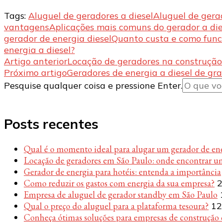
Tags:
Aluguel de geradores a diesel
Aluguel de gerad
vantagens
Aplicações mais comuns do gerador a die
gerador de energia diesel
Quanto custa e como func
energia a diesel?
Navegação
Artigo anterior
Locação de geradores na construção c
Próximo artigo
Geradores de energia a diesel de gr
de
Procurando
Pesquise qualquer coisa e pressione Enter.
post
algo?
Posts recentes
Qual é o momento ideal para alugar um gerador de en
Locação de geradores em São Paulo: onde encontrar u
Gerador de energia para hotéis: entenda a importância
Como reduzir os gastos com energia da sua empresa?
2
Empresa de aluguel de gerador standby em São Paulo
Qual o preço do aluguel para a plataforma tesoura?
12
Conheça ótimas soluções para empresas de construção c