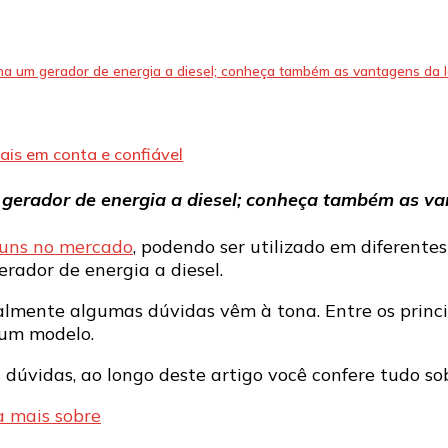
funciona
um
gerador
de
ona um gerador de energia a diesel; conheça também as vantagens da 
energia
a
diesel?
ais em conta e confiável
 gerador de energia a diesel; conheça também as v
uns no mercado
, podendo ser utilizado em diferentes
rador de energia a diesel.
ralmente algumas dúvidas vêm à tona. Entre os princ
 um modelo.
úvidas, ao longo deste artigo você confere tudo sobr
a mais sobre