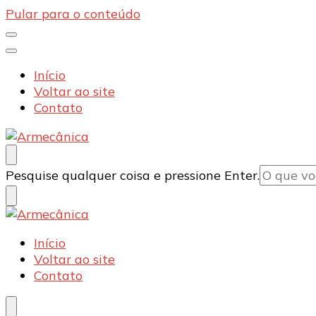
Pular para o conteúdo
Início
Voltar ao site
Contato
Armecânica
Blog
Procurando
Pesquise qualquer coisa e pressione Enter.
algo?
Armecânica
Blog
Início
Voltar ao site
Contato