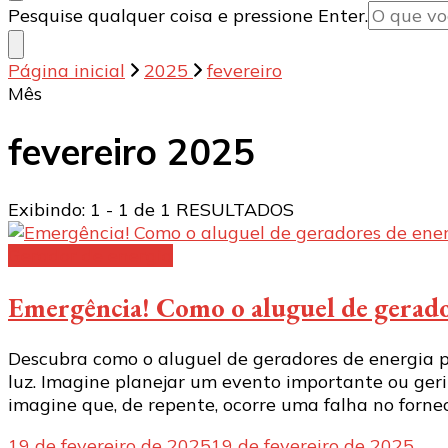
Procurando
Pesquise qualquer coisa e pressione Enter.
algo?
Página inicial
2025
fevereiro
Mês
fevereiro 2025
Exibindo: 1 - 1 de 1 RESULTADOS
Gerador de energia
Emergência! Como o aluguel de geradore
Descubra como o aluguel de geradores de energia p
luz. Imagine planejar um evento importante ou ger
imagine que, de repente, ocorre uma falha no forn
19 de fevereiro de 2025
19 de fevereiro de 2025