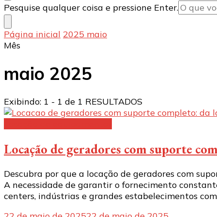
Procurando
Pesquise qualquer coisa e pressione Enter.
algo?
Página inicial
2025
maio
Mês
maio 2025
Exibindo: 1 - 1 de 1 RESULTADOS
Locação de equipamentos
Locação de geradores com suporte compl
Descubra por que a locação de geradores com supor
A necessidade de garantir o fornecimento constante
centers, indústrias e grandes estabelecimentos come
22 de maio de 2025
22 de maio de 2025