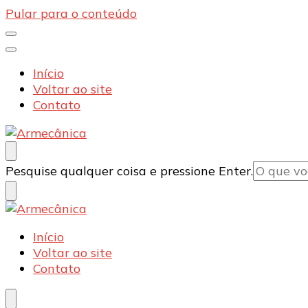
Pular para o conteúdo
Início
Voltar ao site
Contato
Armecânica
Blog
Procurando
Pesquise qualquer coisa e pressione Enter.
algo?
Armecânica
Blog
Início
Voltar ao site
Contato