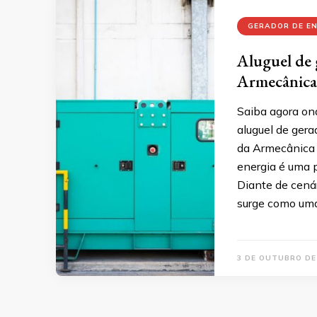
GERADOR DE E
Aluguel de 
Armecânica
Saiba agora on
aluguel de ger
da Armecânica 
energia é uma 
Diante de cenár
surge como uma
3 DE OUTUBRO DE