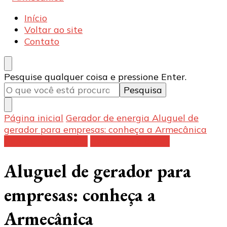
Armecânica
Blog
Início
Voltar ao site
Contato
Procurando
Pesquise qualquer coisa e pressione Enter.
algo?
Página inicial
Gerador de energia
Aluguel de
gerador para empresas: conheça a Armecânica
Gerador de energia
Geradores a diesel
Aluguel de gerador para
empresas: conheça a
Armecânica