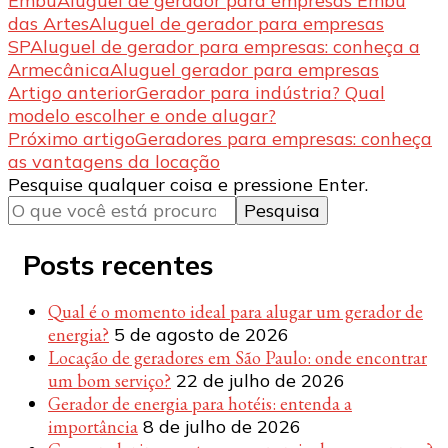
Embu
Aluguel de gerador para empresas Embu
das Artes
Aluguel de gerador para empresas
SP
Aluguel de gerador para empresas: conheça a
Armecânica
Aluguel gerador para empresas
Navegação de post
Artigo anterior
Gerador para indústria? Qual
modelo escolher e onde alugar?
Próximo artigo
Geradores para empresas: conheça
as vantagens da locação
Procurando
Pesquise qualquer coisa e pressione Enter.
algo?
Posts recentes
Qual é o momento ideal para alugar um gerador de
energia?
5 de agosto de 2026
Locação de geradores em São Paulo: onde encontrar
um bom serviço?
22 de julho de 2026
Gerador de energia para hotéis: entenda a
importância
8 de julho de 2026