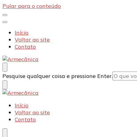
Pular para o conteúdo
Início
Voltar ao site
Contato
Armecânica
Blog
Procurando
Pesquise qualquer coisa e pressione Enter.
algo?
Armecânica
Blog
Início
Voltar ao site
Contato