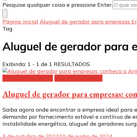
Procurando
Pesquise qualquer coisa e pressione Enter.
algo?
Página inicial
Aluguel de gerador para empresas E
Tag
Aluguel de gerador para
Exibindo: 1 - 1 de 1 RESULTADOS
Gerador de energia
Geradores a diesel
Aluguel de gerador para empresas: co
Saiba agora onde encontrar a empresa ideal para 
demanda por fornecimento estável e contínuo de en
instabilidade energética, aluguel de geradores sur
3 de outubro de 2023
10 de junho de 2024