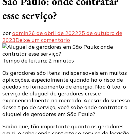
São Paulo: onde contratar
esse serviço?
por
admin
26 de abril de 2022
25 de outubro de
em
2023
Deixe um comentário
Aluguel
de
geradores
Tempo de leitura:
2
minutos
em
Os geradores são itens indispensáveis em muitas
São
aplicações, especialmente quando há o risco de
Paulo:
quedas no fornecimento de energia. Não à toa, o
onde
serviço de aluguel de geradores cresce
contratar
exponencialmente no mercado. Apesar do sucesso
esse
desse tipo de serviço, você sabe onde contratar o
serviço?
aluguel de geradores em São Paulo?
Saiba que, tão importante quanto os geradores
em si, é saber onde contratar o serviço de locação.