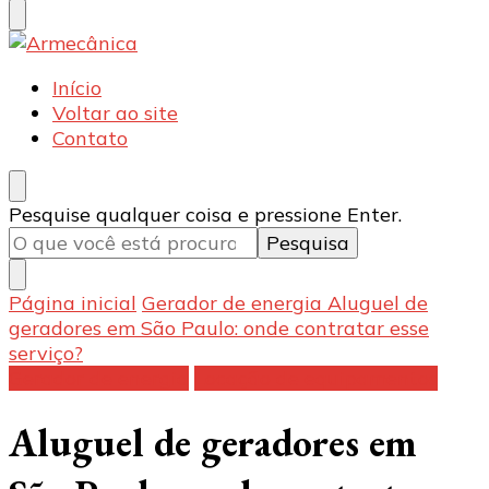
Armecânica
Blog
Início
Voltar ao site
Contato
Procurando
Pesquise qualquer coisa e pressione Enter.
algo?
Página inicial
Gerador de energia
Aluguel de
geradores em São Paulo: onde contratar esse
serviço?
Gerador de energia
Locação de equipamentos
Aluguel de geradores em