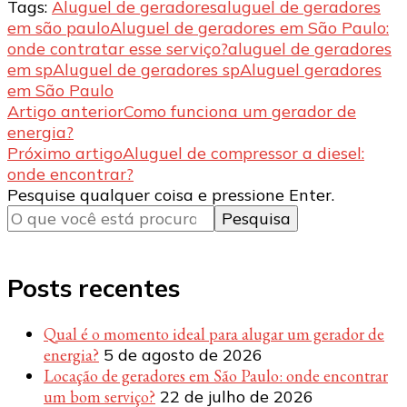
Tags:
Aluguel de geradores
aluguel de geradores
em são paulo
Aluguel de geradores em São Paulo:
onde contratar esse serviço?
aluguel de geradores
em sp
Aluguel de geradores sp
Aluguel geradores
em São Paulo
Navegação
Artigo anterior
Como funciona um gerador de
energia?
de
Próximo artigo
Aluguel de compressor a diesel:
post
onde encontrar?
Procurando
Pesquise qualquer coisa e pressione Enter.
algo?
Posts recentes
Qual é o momento ideal para alugar um gerador de
energia?
5 de agosto de 2026
Locação de geradores em São Paulo: onde encontrar
um bom serviço?
22 de julho de 2026