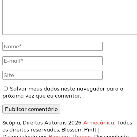
Nome
completo
E-
mail
Site
Salvar meus dados neste navegador para a
próxima vez que eu comentar.
&cópia; Direitos Autorais 2026
Armecânica
. Todos
os direitos reservados.
Blossom PinIt |
Desenvolvido por
Blossom Themes
. Desenvolvido