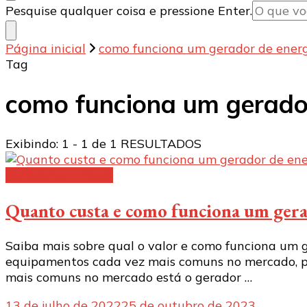
Procurando
Pesquise qualquer coisa e pressione Enter.
algo?
Página inicial
como funciona um gerador de energ
Tag
como funciona um gerador
Exibindo: 1 - 1 de 1 RESULTADOS
Geradores a diesel
Quanto custa e como funciona um gerad
Saiba mais sobre qual o valor e como funciona um 
equipamentos cada vez mais comuns no mercado, pod
mais comuns no mercado está o gerador …
13 de julho de 2022
25 de outubro de 2023