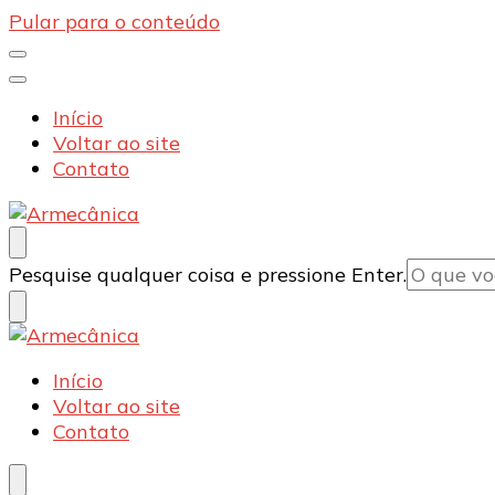
Pular para o conteúdo
Início
Voltar ao site
Contato
Armecânica
Blog
Procurando
Pesquise qualquer coisa e pressione Enter.
algo?
Armecânica
Blog
Início
Voltar ao site
Contato