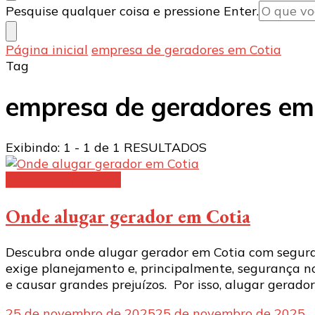
Procurando
Pesquise qualquer coisa e pressione Enter.
algo?
Página inicial
empresa de geradores em Cotia
Tag
empresa de geradores em
Exibindo: 1 - 1 de 1 RESULTADOS
Geradores elétricos
Onde alugar gerador em Cotia
Descubra onde alugar gerador em Cotia com seguran
exige planejamento e, principalmente, segurança n
e causar grandes prejuízos. Por isso, alugar gerado
25 de novembro de 2025
25 de novembro de 2025