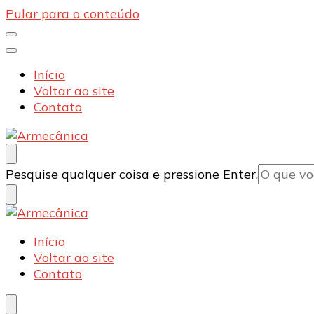
Pular para o conteúdo
Início
Voltar ao site
Contato
Armecânica
Blog
Procurando
Pesquise qualquer coisa e pressione Enter.
algo?
Armecânica
Blog
Início
Voltar ao site
Contato