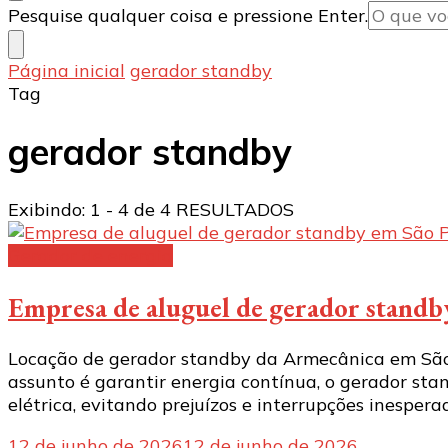
Procurando
Pesquise qualquer coisa e pressione Enter.
algo?
Página inicial
gerador standby
Tag
gerador standby
Exibindo: 1 - 4 de 4 RESULTADOS
Gerador de energia
Empresa de aluguel de gerador standb
Locação de gerador standby da Armecânica em São
assunto é garantir energia contínua, o gerador st
elétrica, evitando prejuízos e interrupções inespera
12 de junho de 2026
12 de junho de 2026