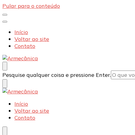
Pular para o conteúdo
Início
Voltar ao site
Contato
Armecânica
Blog
Procurando
Pesquise qualquer coisa e pressione Enter.
algo?
Armecânica
Blog
Início
Voltar ao site
Contato