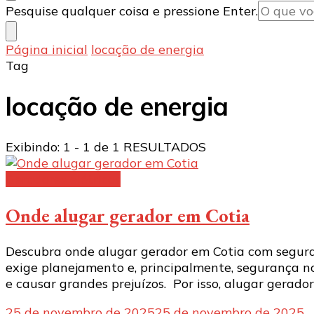
Procurando
Pesquise qualquer coisa e pressione Enter.
algo?
Página inicial
locação de energia
Tag
locação de energia
Exibindo: 1 - 1 de 1 RESULTADOS
Geradores elétricos
Onde alugar gerador em Cotia
Descubra onde alugar gerador em Cotia com seguran
exige planejamento e, principalmente, segurança n
e causar grandes prejuízos. Por isso, alugar gerado
25 de novembro de 2025
25 de novembro de 2025