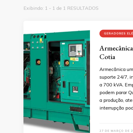
Exibindo: 1 - 1 de 1 RESULTADOS
GERADORES EL
Armecânica:
Cotia
Armecânica uma
suporte 24/7, 
a 700 kVA. Emp
podem parar Q
a produção, ate
interrupção po
27 DE MARÇO DE 2