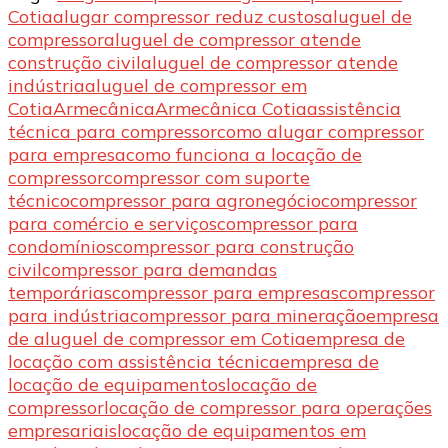
Cotia
alugar compressor reduz custos
aluguel de
compressor
aluguel de compressor atende
construção civil
aluguel de compressor atende
indústria
aluguel de compressor em
Cotia
Armecânica
Armecânica Cotia
assistência
técnica para compressor
como alugar compressor
para empresa
como funciona a locação de
compressor
compressor com suporte
técnico
compressor para agronegócio
compressor
para comércio e serviços
compressor para
condomínios
compressor para construção
civil
compressor para demandas
temporárias
compressor para empresas
compressor
para indústria
compressor para mineração
empresa
de aluguel de compressor em Cotia
empresa de
locação com assistência técnica
empresa de
locação de equipamentos
locação de
compressor
locação de compressor para operações
empresariais
locação de equipamentos em