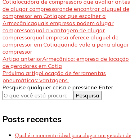
Cotia
locadora de compressor
o que avaliar antes
de alugar compressor
onde encontrar aluguel de
compressor em Cotia
por que escolher a
Armecânica
quais empresas podem alugar
compressor
qual a vantagem de alugar
compressor
qual empresa oferece aluguel de
compressor em Cotia
quando vale a pena alugar
compressor
Navegação
Artigo anterior
Armecânica: empresa de locação
de geradores em Cotia
de
Próximo artigo
Locação de ferramentas
post
pneumáticas: vantagens
Procurando
Pesquise qualquer coisa e pressione Enter.
algo?
Posts recentes
Qual é o momento ideal para alugar um gerador de