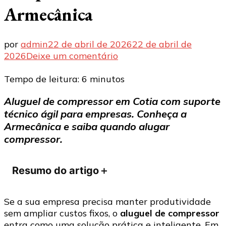
Armecânica
por
admin
22 de abril de 2026
22 de abril de
em
2026
Deixe um comentário
Empresa
de
Tempo de leitura:
6
minutos
aluguel
Aluguel de compressor em Cotia com suporte
de
técnico ágil para empresas. Conheça a
compressor
em
Armecânica e saiba quando alugar
Cotia:
compressor.
Armecânica
Resumo do artigo
＋
Se a sua empresa precisa manter produtividade
sem ampliar custos fixos, o
aluguel de compressor
entra como uma solução prática e inteligente. Em