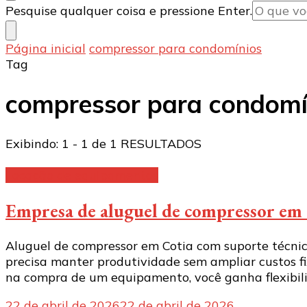
Procurando
Pesquise qualquer coisa e pressione Enter.
algo?
Página inicial
compressor para condomínios
Tag
compressor para condomí
Exibindo: 1 - 1 de 1 RESULTADOS
Locação de equipamentos
Empresa de aluguel de compressor em
Aluguel de compressor em Cotia com suporte técni
precisa manter produtividade sem ampliar custos fi
na compra de um equipamento, você ganha flexibil
22 de abril de 2026
22 de abril de 2026