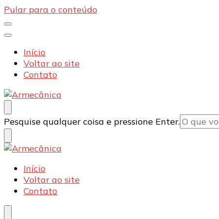
Pular para o conteúdo
Início
Voltar ao site
Contato
Armecânica
Blog
Procurando
Pesquise qualquer coisa e pressione Enter.
algo?
Armecânica
Blog
Início
Voltar ao site
Contato