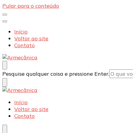
Pular para o conteúdo
Início
Voltar ao site
Contato
Armecânica
Blog
Procurando
Pesquise qualquer coisa e pressione Enter.
algo?
Armecânica
Blog
Início
Voltar ao site
Contato