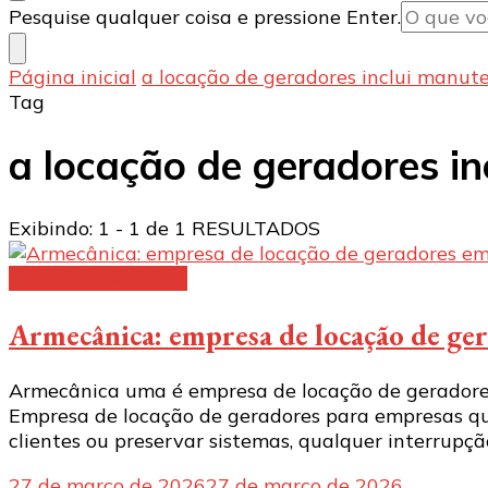
Procurando
Pesquise qualquer coisa e pressione Enter.
algo?
Página inicial
a locação de geradores inclui manut
Tag
a locação de geradores i
Exibindo: 1 - 1 de 1 RESULTADOS
Geradores elétricos
Armecânica: empresa de locação de ge
Armecânica uma é empresa de locação de geradores
Empresa de locação de geradores para empresas 
clientes ou preservar sistemas, qualquer interrupç
27 de março de 2026
27 de março de 2026