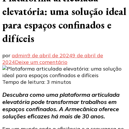
elevatória: uma solução ideal
para espaços confinados e
difíceis
por
admin
9 de abril de 2024
9 de abril de
em
2024
Deixe um comentário
Plataforma
articulada
elevatória:
Tempo de leitura:
3
minutos
uma
Descubra como uma plataforma articulada
solução
elevatória pode transformar trabalhos em
ideal
para
espaços confinados. A Armecânica oferece
espaços
soluções eficazes há mais de 30 anos.
confinados
e
Em um mundo onde a eficiência e a segurança no