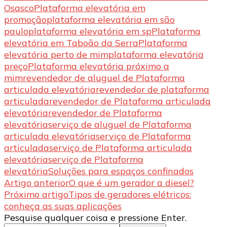
Osasco
Plataforma elevatória em
promoção
plataforma elevatória em são
paulo
plataforma elevatória em sp
Plataforma
elevatória em Taboão da Serra
Plataforma
elevatória perto de mim
plataforma elevatória
preço
Plataforma elevatória próximo a
mim
revendedor de aluguel de Plataforma
articulada elevatória
revendedor de plataforma
articulada
revendedor de Plataforma articulada
elevatória
revendedor de Plataforma
elevatória
serviço de aluguel de Plataforma
articulada elevatória
serviço de Plataforma
articulada
serviço de Plataforma articulada
elevatória
serviço de Plataforma
elevatória
Soluções para espaços confinados
Navegação
Artigo anterior
O que é um gerador a diesel?
Próximo artigo
Tipos de geradores elétricos:
de
conheça as suas aplicações
post
Procurando
Pesquise qualquer coisa e pressione Enter.