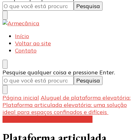
algo?
Armecânica
Blog
Início
Voltar ao site
Contato
Procurando
Pesquise qualquer coisa e pressione Enter.
algo?
Página inicial
Aluguel de plataforma elevatória:
Plataforma articulada elevatória: uma solução
ideal para espaços confinados e difíceis
Aluguel de plataforma elevatória:
Plataforma articulada