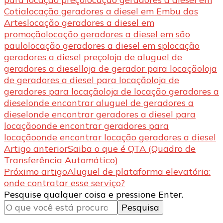
Cotia
locação geradores a diesel em Embu das
Artes
locação geradores a diesel em
promoção
locação geradores a diesel em são
paulo
locação geradores a diesel em sp
locação
geradores a diesel preço
loja de aluguel de
geradores a diesel
loja de gerador para locação
loja
de geradores a diesel para locação
loja de
geradores para locação
loja de locação geradores a
diesel
onde encontrar aluguel de geradores a
diesel
onde encontrar geradores a diesel para
locação
onde encontrar geradores para
locação
onde encontrar locação geradores a diesel
Navegação
Artigo anterior
Saiba o que é QTA (Quadro de
Transferência Automático)
de
Próximo artigo
Aluguel de plataforma elevatória:
post
onde contratar esse serviço?
Procurando
Pesquise qualquer coisa e pressione Enter.
algo?