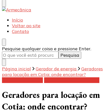
Armecânica
Blog
Início
Voltar ao site
Contato
Procurando
Pesquise qualquer coisa e pressione Enter.
algo?
Página inicial
Gerador de energia
Geradores
para locação em Cotia: onde encontrar?
Gerador de energia
Locação de equipamentos
Geradores para locação em
Cotia: onde encontrar?