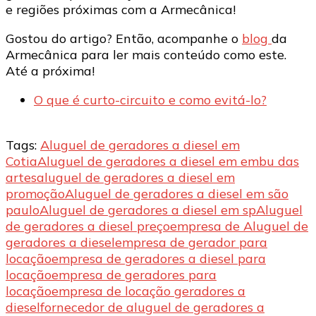
e regiões próximas com a Armecânica!
Gostou do artigo? Então, acompanhe o
blog
da
Armecânica para ler mais conteúdo como este.
Até a próxima!
O que é curto-circuito e como evitá-lo?
Tags:
Aluguel de geradores a diesel em
Cotia
Aluguel de geradores a diesel em embu das
artes
aluguel de geradores a diesel em
promoção
Aluguel de geradores a diesel em são
paulo
Aluguel de geradores a diesel em sp
Aluguel
de geradores a diesel preço
empresa de Aluguel de
geradores a diesel
empresa de gerador para
locação
empresa de geradores a diesel para
locação
empresa de geradores para
locação
empresa de locação geradores a
diesel
fornecedor de aluguel de geradores a