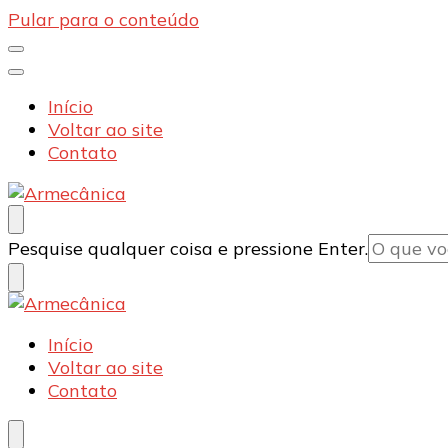
Pular para o conteúdo
Início
Voltar ao site
Contato
Armecânica
Blog
Procurando
Pesquise qualquer coisa e pressione Enter.
algo?
Armecânica
Blog
Início
Voltar ao site
Contato