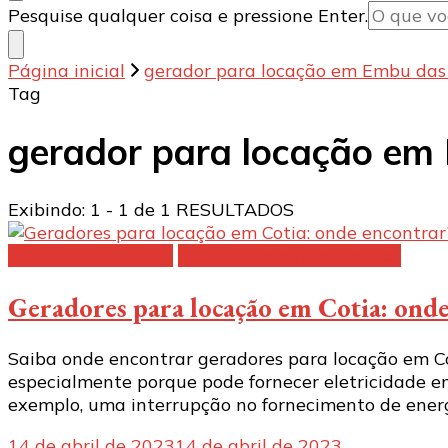
Procurando
Pesquise qualquer coisa e pressione Enter.
algo?
Página inicial
gerador para locação em Embu das
Tag
gerador para locação em
Exibindo: 1 - 1 de 1 RESULTADOS
Gerador de energia
Locação de equipamentos
Geradores para locação em Cotia: ond
Saiba onde encontrar geradores para locação em Co
especialmente porque pode fornecer eletricidade em
exemplo, uma interrupção no fornecimento de energ
14 de abril de 2023
14 de abril de 2023