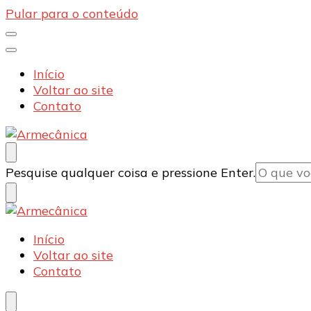
Pular para o conteúdo
Início
Voltar ao site
Contato
Armecânica
Blog
Procurando
Pesquise qualquer coisa e pressione Enter.
algo?
Armecânica
Blog
Início
Voltar ao site
Contato