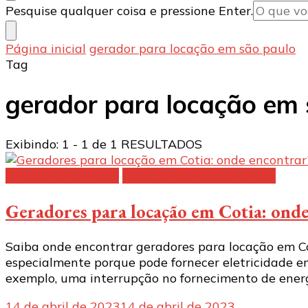
Procurando
Pesquise qualquer coisa e pressione Enter.
algo?
Página inicial
gerador para locação em são paulo
Tag
gerador para locação em 
Exibindo: 1 - 1 de 1 RESULTADOS
Gerador de energia
Locação de equipamentos
Geradores para locação em Cotia: ond
Saiba onde encontrar geradores para locação em Co
especialmente porque pode fornecer eletricidade em
exemplo, uma interrupção no fornecimento de energ
14 de abril de 2023
14 de abril de 2023