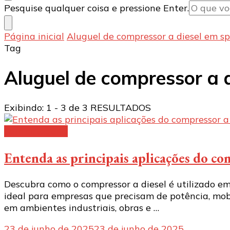
Procurando
Pesquise qualquer coisa e pressione Enter.
algo?
Página inicial
Aluguel de compressor a diesel em sp
Tag
Aluguel de compressor a 
Exibindo: 1 - 3 de 3 RESULTADOS
Sem categoria
Entenda as principais aplicações do co
Descubra como o compressor a diesel é utilizado em
ideal para empresas que precisam de potência, mobi
em ambientes industriais, obras e …
23 de junho de 2025
23 de junho de 2025