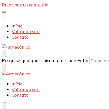
Pular para o conteúdo
Início
Voltar ao site
Contato
Armecânica
Blog
Procurando
Pesquise qualquer coisa e pressione Enter.
algo?
Armecânica
Blog
Início
Voltar ao site
Contato