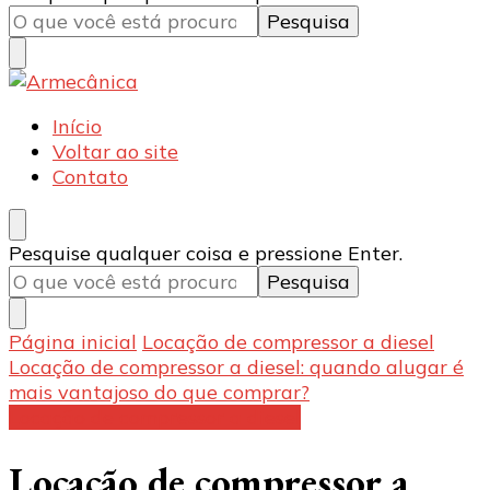
algo?
Armecânica
Blog
Início
Voltar ao site
Contato
Procurando
Pesquise qualquer coisa e pressione Enter.
algo?
Página inicial
Locação de compressor a diesel
Locação de compressor a diesel: quando alugar é
mais vantajoso do que comprar?
Locação de compressor a diesel
Locação de compressor a