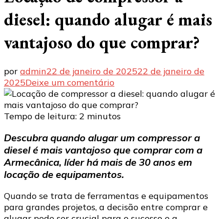
diesel: quando alugar é mais
vantajoso do que comprar?
por
admin
22 de janeiro de 2025
22 de janeiro de
em
2025
Deixe um comentário
Locação
de
compressor
Tempo de leitura:
2
minutos
a
Descubra quando alugar um compressor a
diesel:
diesel é mais vantajoso que comprar com a
quando
alugar
Armecânica, líder há mais de 30 anos em
é
locação de equipamentos.
mais
vantajoso
Quando se trata de ferramentas e equipamentos
do
para grandes projetos, a decisão entre comprar e
que
alugar pode ser crucial para o sucesso e a