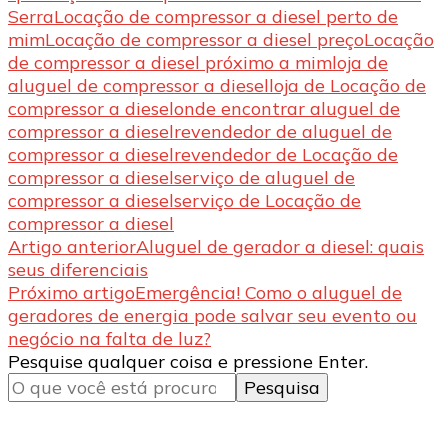
Serra
Locação de compressor a diesel perto de
mim
Locação de compressor a diesel preço
Locação
de compressor a diesel próximo a mim
loja de
aluguel de compressor a diesel
loja de Locação de
compressor a diesel
onde encontrar aluguel de
compressor a diesel
revendedor de aluguel de
compressor a diesel
revendedor de Locação de
compressor a diesel
serviço de aluguel de
compressor a diesel
serviço de Locação de
compressor a diesel
Navegação
Artigo anterior
Aluguel de gerador a diesel: quais
seus diferenciais
de
Próximo artigo
Emergência! Como o aluguel de
post
geradores de energia pode salvar seu evento ou
negócio na falta de luz?
Procurando
Pesquise qualquer coisa e pressione Enter.
algo?