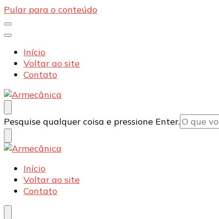
Pular para o conteúdo
Início
Voltar ao site
Contato
Armecânica
Blog
Procurando
Pesquise qualquer coisa e pressione Enter.
algo?
Armecânica
Blog
Início
Voltar ao site
Contato