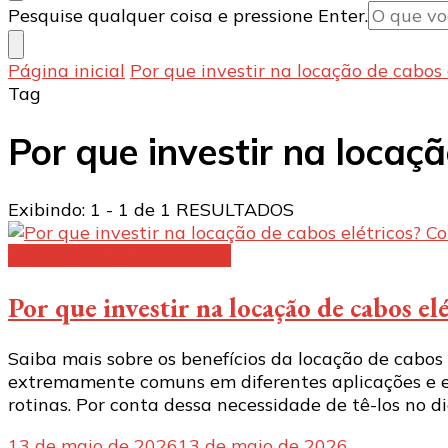
Procurando
Pesquise qualquer coisa e pressione Enter.
algo?
Página inicial
Por que investir na locação de cabos 
Tag
Por que investir na locaçã
Exibindo: 1 - 1 de 1 RESULTADOS
Locação de equipamentos
Por que investir na locação de cabos el
Saiba mais sobre os benefícios da locação de cabos e
extremamente comuns em diferentes aplicações e estr
rotinas. Por conta dessa necessidade de tê-los no di
13 de maio de 2026
13 de maio de 2026