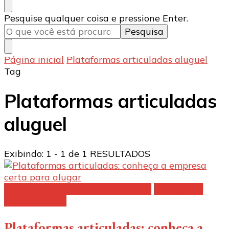
Procurando
Pesquise qualquer coisa e pressione Enter.
algo?
Página inicial
Plataformas articuladas aluguel
Tag
Plataformas articuladas
aluguel
Exibindo: 1 - 1 de 1 RESULTADOS
Aluguel de plataforma elevatória:
Locação de
equipamentos
Plataformas articuladas: conheça a