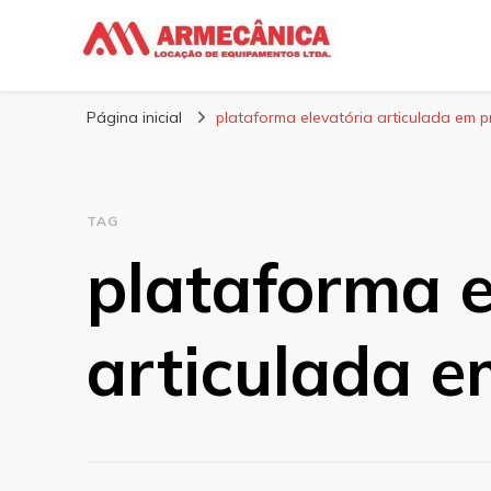
Armecânica
Blog
Página inicial
plataforma elevatória articulada em
TAG
plataforma e
articulada 