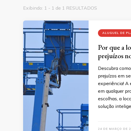
Exibindo: 1 - 1 de 1 RESULTADOS
ALUGUEL DE PL
Por que a l
prejuízos n
Descubra como 
prejuízos em se
experiência! A
em qualquer pr
escolhas, a lo
solução intelig
24 DE MARÇO DE 2