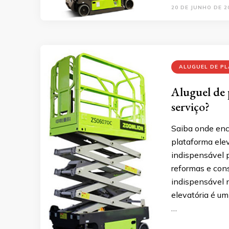
20 DE JUNHO DE 2
ALUGUEL DE PL
Aluguel de 
serviço?
Saiba onde enc
plataforma ele
indispensável 
reformas e con
indispensável n
elevatória é u
…