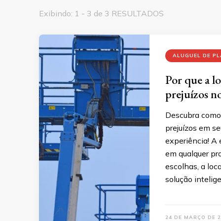
Exibindo: 1 - 3 de 3 RESULTADOS
ALUGUEL DE PL
Por que a l
prejuízos n
Descubra como 
prejuízos em se
experiência! A
em qualquer pr
escolhas, a lo
solução intelig
24 DE MARÇO DE 2