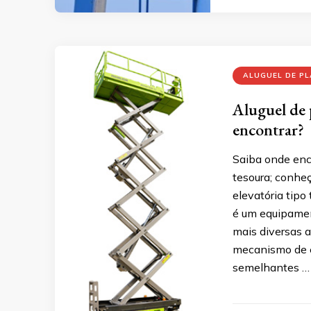
ALUGUEL DE PL
Aluguel de 
encontrar?
Saiba onde enc
tesoura; conhe
elevatória tip
é um equipamen
mais diversas a
mecanismo de e
semelhantes …