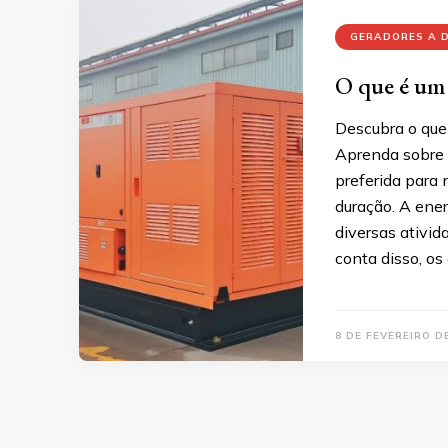
GERADORES A D
O que é um 
Descubra o que 
Aprenda sobre s
preferida para 
duração. A ener
diversas ativid
conta disso, o
8 DE FEVEREIRO D