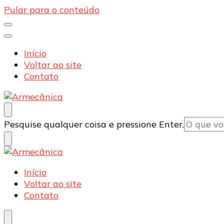
Pular para o conteúdo
Início
Voltar ao site
Contato
Armecânica
Blog
Procurando
Pesquise qualquer coisa e pressione Enter.
algo?
Armecânica
Blog
Início
Voltar ao site
Contato