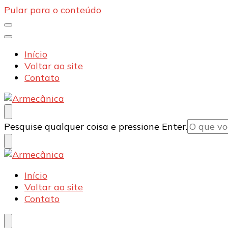
Pular para o conteúdo
Início
Voltar ao site
Contato
Armecânica
Blog
Procurando
Pesquise qualquer coisa e pressione Enter.
algo?
Armecânica
Blog
Início
Voltar ao site
Contato