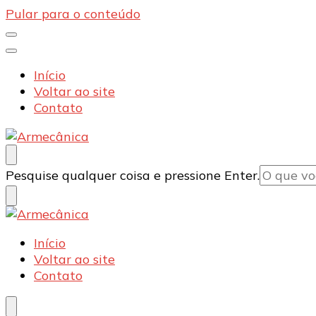
Pular para o conteúdo
Início
Voltar ao site
Contato
Armecânica
Blog
Procurando
Pesquise qualquer coisa e pressione Enter.
algo?
Armecânica
Blog
Início
Voltar ao site
Contato