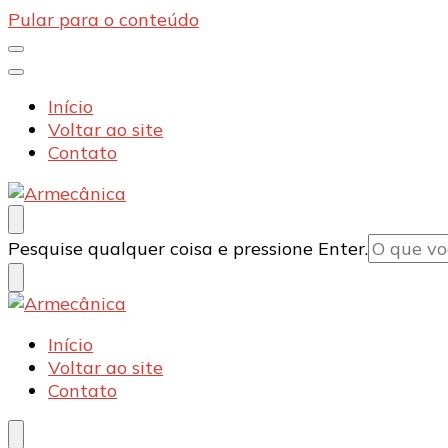
Pular para o conteúdo
Início
Voltar ao site
Contato
Armecânica
Blog
Procurando
Pesquise qualquer coisa e pressione Enter.
algo?
Armecânica
Blog
Início
Voltar ao site
Contato