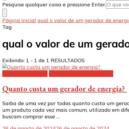
Procurando
Pesquise qualquer coisa e pressione Enter.
algo?
Página inicial
qual o valor de um gerador de energ
Tag
qual o valor de um gerado
Exibindo: 1 - 1 de 1 RESULTADOS
Geradores a diesel
Locação de equipamentos
Quanto custa um gerador de energia?
Saiba de uma vez por todas quanto custa um gerado
um produto cada vez mais comum, utilizado em difere
buscam comprar esse …
26 de agosto de 2024
26 de agosto de 2024