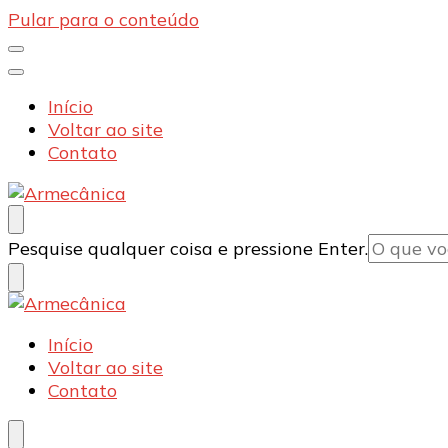
Pular para o conteúdo
Início
Voltar ao site
Contato
Armecânica
Blog
Procurando
Pesquise qualquer coisa e pressione Enter.
algo?
Armecânica
Blog
Início
Voltar ao site
Contato