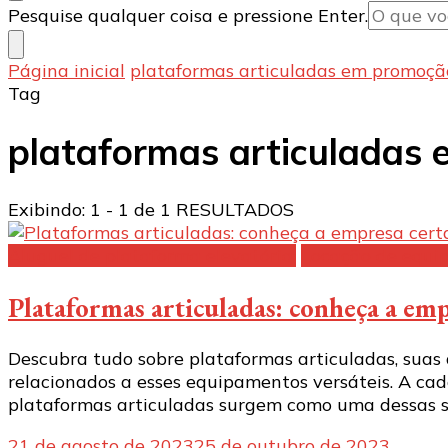
Procurando
Pesquise qualquer coisa e pressione Enter.
algo?
Página inicial
plataformas articuladas em promoçã
Tag
plataformas articuladas
Exibindo: 1 - 1 de 1 RESULTADOS
Aluguel de plataforma elevatória:
Locação de equi
Plataformas articuladas: conheça a emp
Descubra tudo sobre plataformas articuladas, suas a
relacionados a esses equipamentos versáteis. A cada 
plataformas articuladas surgem como uma dessas s
21 de agosto de 2023
25 de outubro de 2023