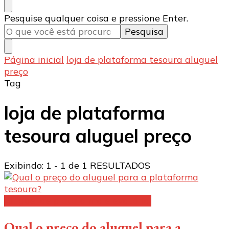
Procurando
Pesquise qualquer coisa e pressione Enter.
algo?
Página inicial
loja de plataforma tesoura aluguel
preço
Tag
loja de plataforma
tesoura aluguel preço
Exibindo: 1 - 1 de 1 RESULTADOS
Aluguel de plataforma elevatória:
Qual o preço do aluguel para a