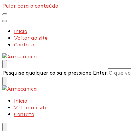
Pular para o conteúdo
Início
Voltar ao site
Contato
Armecânica
Blog
Procurando
Pesquise qualquer coisa e pressione Enter.
algo?
Armecânica
Blog
Início
Voltar ao site
Contato