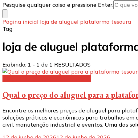
Procurando
Pesquise qualquer coisa e pressione Enter.
algo?
Página inicial
loja de aluguel plataforma tesoura
Tag
loja de aluguel plataform
Exibindo: 1 - 1 de 1 RESULTADOS
Aluguel de plataforma elevatória:
Qual o preço do aluguel para a plataf
Encontre os melhores preços de aluguel para plata
soluções práticas e econômicas para trabalhos em 
civil, manutenção industrial e eventos. Uma das sol
12 de junho de 2026
12 de junho de 2026