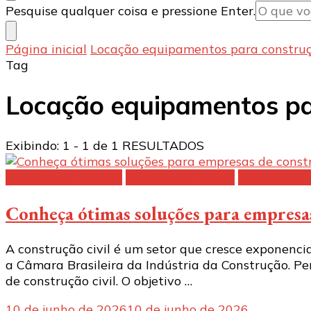
Procurando
Pesquise qualquer coisa e pressione Enter.
algo?
Página inicial
Locação equipamentos para construçã
Tag
Locação equipamentos par
Exibindo: 1 - 1 de 1 RESULTADOS
Compressor a diesel
Geradores a diesel
Locação de
Conheça ótimas soluções para empresas
A construção civil é um setor que cresce exponenc
a Câmara Brasileira da Indústria da Construção. P
de construção civil. O objetivo …
10 de junho de 2026
10 de junho de 2026