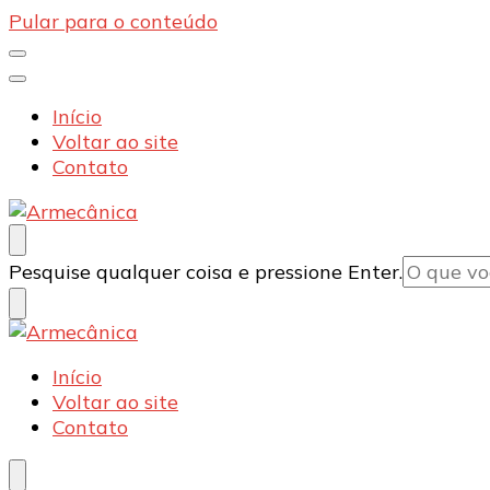
Pular para o conteúdo
Início
Voltar ao site
Contato
Armecânica
Blog
Procurando
Pesquise qualquer coisa e pressione Enter.
algo?
Armecânica
Blog
Início
Voltar ao site
Contato