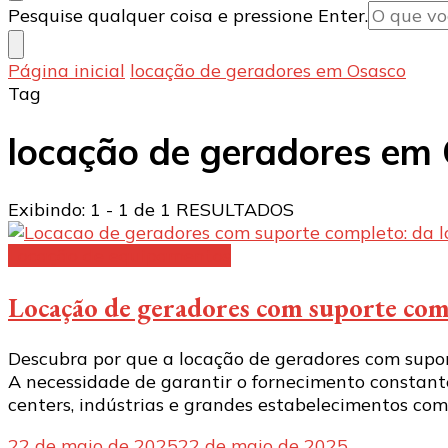
Procurando
Pesquise qualquer coisa e pressione Enter.
algo?
Página inicial
locação de geradores em Osasco
Tag
locação de geradores em
Exibindo: 1 - 1 de 1 RESULTADOS
Locação de equipamentos
Locação de geradores com suporte compl
Descubra por que a locação de geradores com supor
A necessidade de garantir o fornecimento constante
centers, indústrias e grandes estabelecimentos come
22 de maio de 2025
22 de maio de 2025