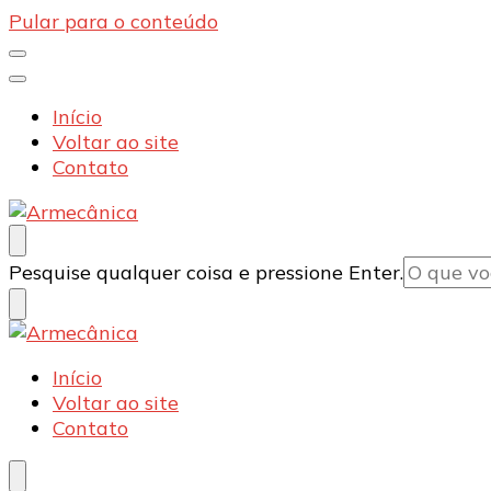
Pular para o conteúdo
Início
Voltar ao site
Contato
Armecânica
Blog
Procurando
Pesquise qualquer coisa e pressione Enter.
algo?
Armecânica
Blog
Início
Voltar ao site
Contato