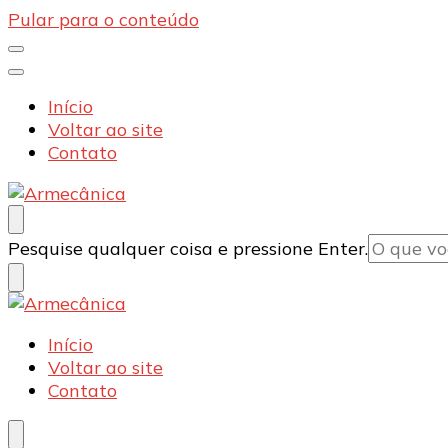
Pular para o conteúdo
Início
Voltar ao site
Contato
Armecânica
Blog
Procurando
Pesquise qualquer coisa e pressione Enter.
algo?
Armecânica
Blog
Início
Voltar ao site
Contato