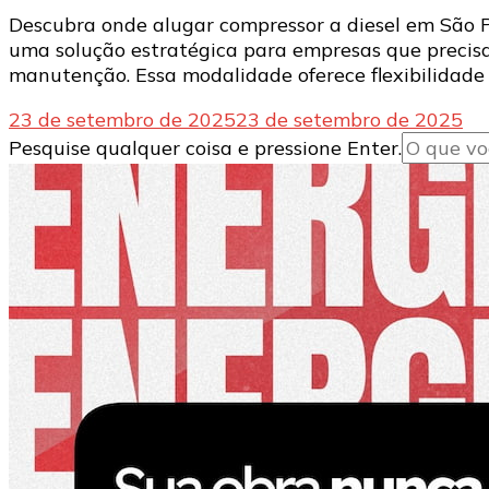
Descubra onde alugar compressor a diesel em São Pau
uma solução estratégica para empresas que precisa
manutenção. Essa modalidade oferece flexibilidade 
23 de setembro de 2025
23 de setembro de 2025
Procurando
Pesquise qualquer coisa e pressione Enter.
algo?