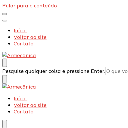
Pular para o conteúdo
Início
Voltar ao site
Contato
Armecânica
Blog
Procurando
Pesquise qualquer coisa e pressione Enter.
algo?
Armecânica
Blog
Início
Voltar ao site
Contato