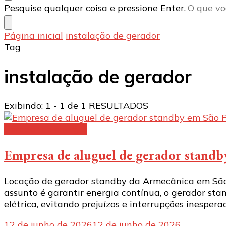
Procurando
Pesquise qualquer coisa e pressione Enter.
algo?
Página inicial
instalação de gerador
Tag
instalação de gerador
Exibindo: 1 - 1 de 1 RESULTADOS
Gerador de energia
Empresa de aluguel de gerador standb
Locação de gerador standby da Armecânica em São
assunto é garantir energia contínua, o gerador st
elétrica, evitando prejuízos e interrupções inespera
12 de junho de 2026
12 de junho de 2026