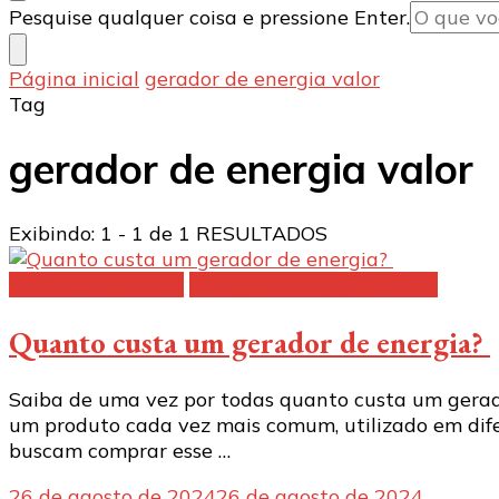
Procurando
Pesquise qualquer coisa e pressione Enter.
algo?
Página inicial
gerador de energia valor
Tag
gerador de energia valor
Exibindo: 1 - 1 de 1 RESULTADOS
Geradores a diesel
Locação de equipamentos
Quanto custa um gerador de energia?
Saiba de uma vez por todas quanto custa um gerado
um produto cada vez mais comum, utilizado em difere
buscam comprar esse …
26 de agosto de 2024
26 de agosto de 2024