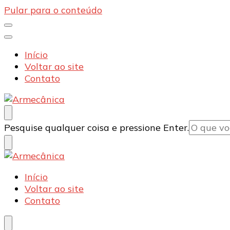
Pular para o conteúdo
Início
Voltar ao site
Contato
Armecânica
Blog
Procurando
Pesquise qualquer coisa e pressione Enter.
algo?
Armecânica
Blog
Início
Voltar ao site
Contato