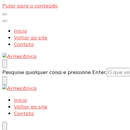
Pular para o conteúdo
Início
Voltar ao site
Contato
Armecânica
Blog
Procurando
Pesquise qualquer coisa e pressione Enter.
algo?
Armecânica
Blog
Início
Voltar ao site
Contato