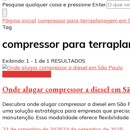
Procurando
Pesquise qualquer coisa e pressione Enter.
algo?
Página inicial
compressor para terraplanagem em 
Tag
compressor para terrapl
Exibindo: 1 - 1 de 1 RESULTADOS
Compressor a diesel
Onde alugar compressor a diesel em S
Descubra onde alugar compressor a diesel em São Pau
uma solução estratégica para empresas que precisa
manutenção. Essa modalidade oferece flexibilidade 
23 de setembro de 2025
23 de setembro de 2025