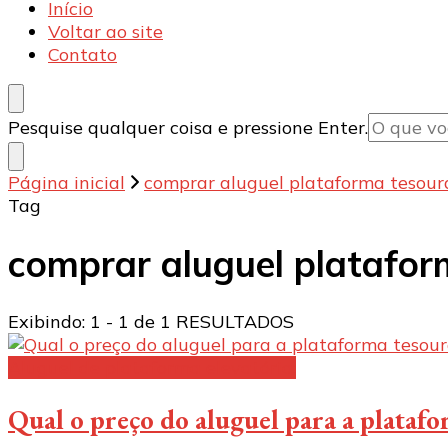
Armecânica
Blog
Início
Voltar ao site
Contato
Procurando
Pesquise qualquer coisa e pressione Enter.
algo?
Página inicial
comprar aluguel plataforma tesour
Tag
comprar aluguel platafor
Exibindo: 1 - 1 de 1 RESULTADOS
Aluguel de plataforma elevatória:
Qual o preço do aluguel para a plataf