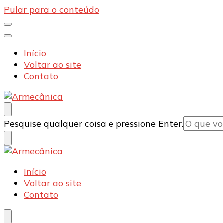
Pular para o conteúdo
Início
Voltar ao site
Contato
Armecânica
Blog
Procurando
Pesquise qualquer coisa e pressione Enter.
algo?
Armecânica
Blog
Início
Voltar ao site
Contato