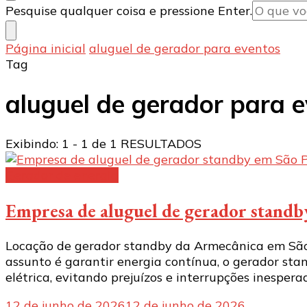
Procurando
Pesquise qualquer coisa e pressione Enter.
algo?
Página inicial
aluguel de gerador para eventos
Tag
aluguel de gerador para 
Exibindo: 1 - 1 de 1 RESULTADOS
Gerador de energia
Empresa de aluguel de gerador standb
Locação de gerador standby da Armecânica em São
assunto é garantir energia contínua, o gerador st
elétrica, evitando prejuízos e interrupções inespera
12 de junho de 2026
12 de junho de 2026