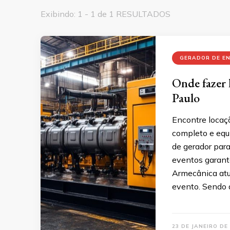
Exibindo: 1 - 1 de 1 RESULTADOS
GERADOR DE E
Onde fazer 
Paulo
Encontre locaç
completo e eq
de gerador par
eventos garante
Armecânica atua
evento. Sendo 
23 DE JANEIRO DE