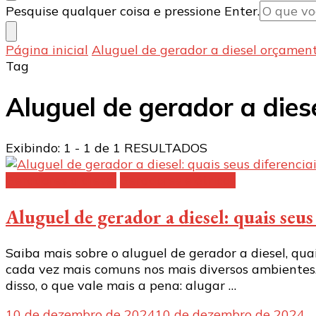
Procurando
Pesquise qualquer coisa e pressione Enter.
algo?
Página inicial
Aluguel de gerador a diesel orçamen
Tag
Aluguel de gerador a die
Exibindo: 1 - 1 de 1 RESULTADOS
Geradores a diesel
Geradores elétricos
Aluguel de gerador a diesel: quais seus
Saiba mais sobre o aluguel de gerador a diesel, qu
cada vez mais comuns nos mais diversos ambientes
disso, o que vale mais a pena: alugar …
10 de dezembro de 2024
10 de dezembro de 2024