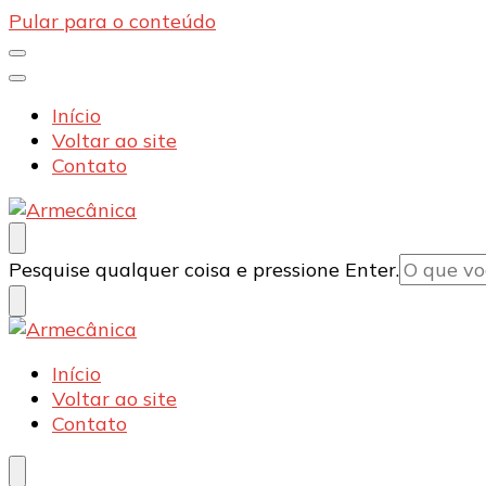
Pular para o conteúdo
Início
Voltar ao site
Contato
Armecânica
Blog
Procurando
Pesquise qualquer coisa e pressione Enter.
algo?
Armecânica
Blog
Início
Voltar ao site
Contato