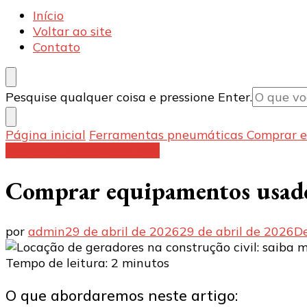
Armecânica
Blog
Início
Voltar ao site
Contato
Procurando
Pesquise qualquer coisa e pressione Enter.
algo?
Página inicial
Ferramentas pneumáticas
Comprar e
Ferramentas pneumáticas
Comprar equipamentos usados
por
admin
29 de abril de 2026
29 de abril de 2026
D
Tempo de leitura:
2
minutos
O que abordaremos neste artigo: