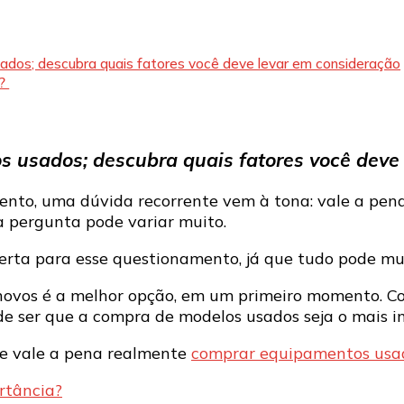
a
pena?
ados; descubra quais fatores você deve levar em consideração
s?
s usados; descubra quais fatores você deve
to, uma dúvida recorrente vem à tona: vale a pen
a pergunta pode variar muito.
 certa para esse questionamento, já que tudo pode m
novos é a melhor opção, em um primeiro momento. Co
de ser que a compra de modelos usados seja o mais i
se vale a pena realmente
comprar equipamentos usa
rtância?