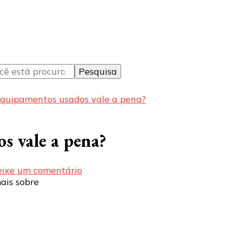
quipamentos usados vale a pena?
 vale a pena?
em
eixe um comentário
Comprar
equipamentos
usados
vale