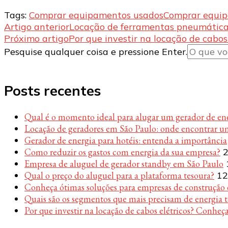
Tags:
Comprar equipamentos usados
Comprar equip
Navegação
Artigo anterior
Locação de ferramentas pneumátic
Próximo artigo
Por que investir na locação de cabos
de
Procurando
Pesquise qualquer coisa e pressione Enter.
post
algo?
Posts recentes
Qual é o momento ideal para alugar um gerador de en
Locação de geradores em São Paulo: onde encontrar u
Gerador de energia para hotéis: entenda a importância
Como reduzir os gastos com energia da sua empresa?
2
Empresa de aluguel de gerador standby em São Paulo
Qual o preço do aluguel para a plataforma tesoura?
12
Conheça ótimas soluções para empresas de construção c
Quais são os segmentos que mais precisam de energia 
Por que investir na locação de cabos elétricos? Conheça