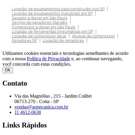
Locação de equipamentos para construção civil SP
|
Locação de equipamentos industriais em SP
|
Gerador a diesel em São Paulo
|
Serviço de geradores Standby
|
Compressor a diesel em São Paulo
|
Locação de ferramentas pneumáticas em SP
|
Locação de compressor de ar
|
Aluguel de compressor
|
Geradores SP
|
Locação de geradores
|
Utilizamos cookies essenciais e tecnologias semelhantes de acordo
com a nossa
Política de Privacidade
e, ao continuar navegando,
você concorda com estas condições.
OK
Contato
Via das Magnólias , 215 - Jardim Colibri
06713-270 - Cotia - SP
vendas@armecanica.com.br
11 4612-0638
Links Rápidos